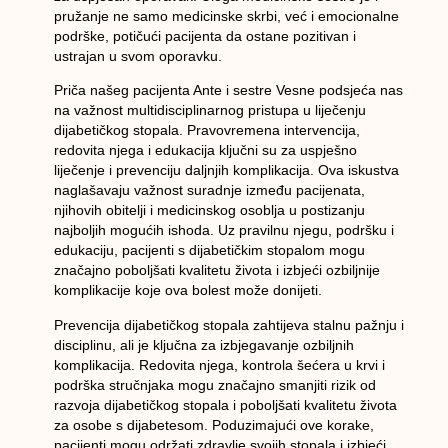
pružanje ne samo medicinske skrbi, već i emocionalne
podrške, potičući pacijenta da ostane pozitivan i
ustrajan u svom oporavku.
Priča našeg pacijenta Ante i sestre Vesne podsjeća nas
na važnost multidisciplinarnog pristupa u liječenju
dijabetičkog stopala. Pravovremena intervencija,
redovita njega i edukacija ključni su za uspješno
liječenje i prevenciju daljnjih komplikacija. Ova iskustva
naglašavaju važnost suradnje između pacijenata,
njihovih obitelji i medicinskog osoblja u postizanju
najboljih mogućih ishoda. Uz pravilnu njegu, podršku i
edukaciju, pacijenti s dijabetičkim stopalom mogu
značajno poboljšati kvalitetu života i izbjeći ozbiljnije
komplikacije koje ova bolest može donijeti.
Prevencija dijabetičkog stopala zahtijeva stalnu pažnju i
disciplinu, ali je ključna za izbjegavanje ozbiljnih
komplikacija. Redovita njega, kontrola šećera u krvi i
podrška stručnjaka mogu značajno smanjiti rizik od
razvoja dijabetičkog stopala i poboljšati kvalitetu života
za osobe s dijabetesom. Poduzimajući ove korake,
pacijenti mogu održati zdravlje svojih stopala i izbjeći