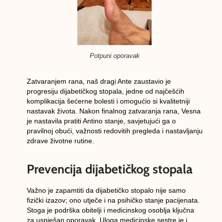
Potpuni oporavak
Zatvaranjem rana, naš dragi Ante zaustavio je
progresiju dijabetičkog stopala, jedne od najčešćih
komplikacija šećerne bolesti i omogućio si kvalitetniji
nastavak života. Nakon finalnog zatvaranja rana, Vesna
je nastavila pratiti Antino stanje, savjetujući ga o
pravilnoj obući, važnosti redovitih pregleda i nastavljanju
zdrave životne rutine.
Prevencija dijabetičkog stopala
Važno je zapamtiti da dijabetičko stopalo nije samo
fizički izazov; ono utječe i na psihičko stanje pacijenata.
Stoga je podrška obitelji i medicinskog osoblja ključna
za uspješan oporavak. Uloga medicinske sestre je i