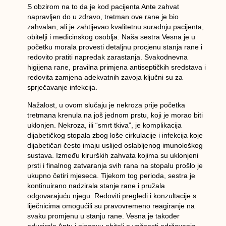
S obzirom na to da je kod pacijenta Ante zahvat
napravljen do u zdravo, tretman ove rane je bio
zahvalan, ali je zahtijevao kvalitetnu suradnju pacijenta,
obitelji i medicinskog osoblja. Naša sestra Vesna je u
početku morala provesti detaljnu procjenu stanja rane i
redovito pratiti napredak zarastanja. Svakodnevna
higijena rane, pravilna primjena antiseptičkih sredstava i
redovita zamjena adekvatnih zavoja ključni su za
sprječavanje infekcija.
Nažalost, u ovom slučaju je nekroza prije početka
tretmana krenula na još jednom prstu, koji je morao biti
uklonjen. Nekroza, ili “smrt tkiva”, je komplikacija
dijabetičkog stopala zbog loše cirkulacije i infekcija koje
dijabetičari često imaju uslijed oslabljenog imunološkog
sustava. Između kirurških zahvata kojima su uklonjeni
prsti i finalnog zatvaranja svih rana na stopalu prošlo je
ukupno četiri mjeseca. Tijekom tog perioda, sestra je
kontinuirano nadzirala stanje rane i pružala
odgovarajuću njegu. Redoviti pregledi i konzultacije s
liječnicima omogućili su pravovremeno reagiranje na
svaku promjenu u stanju rane. Vesna je također
educirala Antu i njegovu obitelj o važnosti održavanja