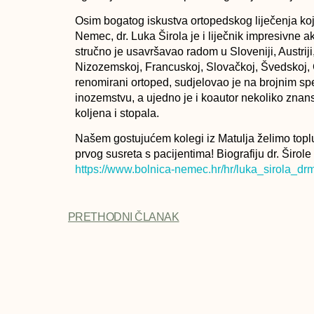
Osim bogatog iskustva ortopedskog liječenja koje
Nemec, dr. Luka Širola je i liječnik impresivne 
stručno je usavršavao radom u Sloveniji, Austriji,
Nizozemskoj, Francuskoj, Slovačkoj, Švedskoj, 
renomirani ortoped, sudjelovao je na brojnim spe
inozemstvu, a ujedno je i koautor nekoliko znan
koljena i stopala.
Našem gostujućem kolegi iz Matulja želimo toplu
prvog susreta s pacijentima! Biografiju dr. Širole
https://www.bolnica-nemec.hr/hr/luka_sirola_dr
PRETHODNI ČLANAK