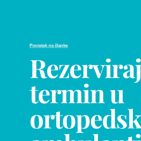
Povratak na članke
Rezerviraj
termin u
ortopedsk