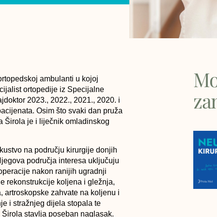
Mo
ortopedskoj ambulanti u kojoj
cijalist ortopedije
iz Specijalne
za
jdoktor 2023., 2022., 2021., 2020. i
pacijenata
. Osim što svaki dan pruža
a Širola je i liječnik omladinskog
kustvo na području kirurgije donjih
. Njegova područja interesa uključuju
operacije nakon ranijih ugradnji
e rekonstrukcije koljena i gležnja,
a, artroskopske zahvate na koljenu i
e i stražnjeg dijela stopala te
. Širola stavlja poseban naglasak.