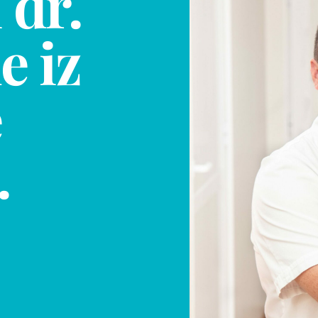
 dr.
e iz
e
.