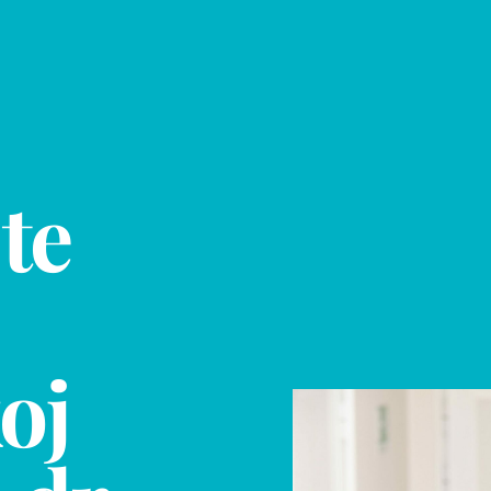
te
oj