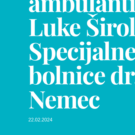
ambulanti
Luke Širol
Specijaln
bolnice dr
Nemec
22.02.2024