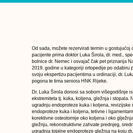
Od sada, možete rezervirati termin u gostujućoj 
pacijente prima doktor
Luka Širola, dr. med., spe
bolnice dr. Nemec i osvajač
čak pet priznanja Na
2019. godine u kategoriji ortopedije po odabiru 
svoju ekspertizu pacijentima u ordinaciji, dr. Luk
pogona te tima seniora
HNK Rijeke
.
Dr. Luka Širola donosi sa sobom višegodišnje is
ekstremiteta tj. kuka, koljena, gležnja i stopala
ugradnju endoproteze kuka i koljena, revizijske 
endoproteze kuka i koljena, tetivne i ligamentarn
korektivne osteotomije oko koljena i oko glježnj
gležnju, rekonstruktivne zahvate prednjeg, srednj
ugradnja totalne endoproteze gležnja na koju dr