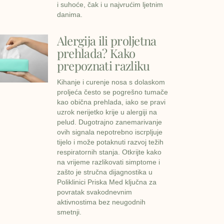
i suhoće, čak i u najvrućim ljetnim
danima.
Alergija ili proljetna
prehlada? Kako
prepoznati razliku
Kihanje i curenje nosa s dolaskom
proljeća često se pogrešno tumače
kao obična prehlada, iako se pravi
uzrok nerijetko krije u alergiji na
pelud. Dugotrajno zanemarivanje
ovih signala nepotrebno iscrpljuje
tijelo i može potaknuti razvoj težih
respiratornih stanja. Otkrijte kako
na vrijeme razlikovati simptome i
zašto je stručna dijagnostika u
Poliklinici Priska Med ključna za
povratak svakodnevnim
aktivnostima bez neugodnih
smetnji.