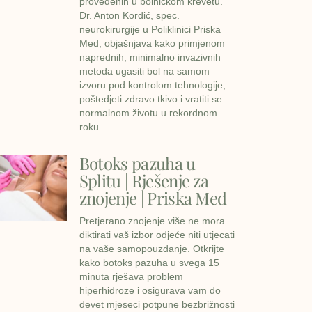
provedenih u bolničkom krevetu.
Dr. Anton Kordić, spec.
neurokirurgije u Poliklinici Priska
Med, objašnjava kako primjenom
naprednih, minimalno invazivnih
metoda ugasiti bol na samom
izvoru pod kontrolom tehnologije,
poštedjeti zdravo tkivo i vratiti se
normalnom životu u rekordnom
roku.
Botoks pazuha u
Splitu | Rješenje za
znojenje | Priska Med
Pretjerano znojenje više ne mora
diktirati vaš izbor odjeće niti utjecati
na vaše samopouzdanje. Otkrijte
kako botoks pazuha u svega 15
minuta rješava problem
hiperhidroze i osigurava vam do
devet mjeseci potpune bezbrižnosti