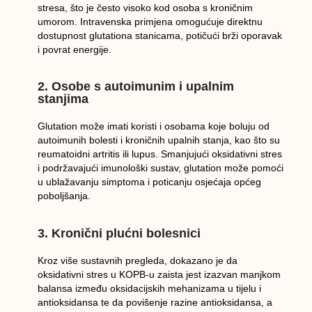
stresa, što je često visoko kod osoba s kroničnim
umorom. Intravenska primjena omogućuje direktnu
dostupnost glutationa stanicama, potičući brži oporavak
i povrat energije.
2. Osobe s autoimunim i upalnim
stanjima
Glutation može imati koristi i osobama koje boluju od
autoimunih bolesti i kroničnih upalnih stanja, kao što su
reumatoidni artritis ili lupus. Smanjujući oksidativni stres
i podržavajući imunološki sustav, glutation može pomoći
u ublažavanju simptoma i poticanju osjećaja općeg
poboljšanja.
3. Kronični plućni bolesnici
Kroz više sustavnih pregleda, dokazano je da
oksidativni stres u KOPB-u zaista jest izazvan manjkom
balansa između oksidacijskih mehanizama u tijelu i
antioksidansa te da povišenje razine antioksidansa, a