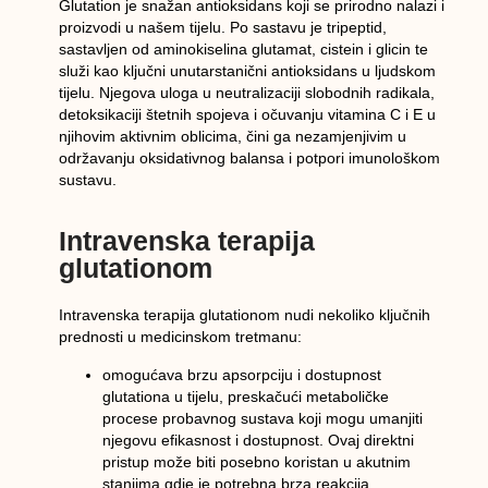
Glutation je snažan antioksidans koji se prirodno nalazi i
proizvodi u našem tijelu. Po sastavu je tripeptid,
sastavljen od aminokiselina glutamat, cistein i glicin te
služi kao ključni unutarstanični antioksidans u ljudskom
tijelu. Njegova uloga u neutralizaciji slobodnih radikala,
detoksikaciji štetnih spojeva i očuvanju vitamina C i E u
njihovim aktivnim oblicima, čini ga nezamjenjivim u
održavanju oksidativnog balansa i potpori imunološkom
sustavu.
Intravenska terapija
glutationom
Intravenska terapija glutationom nudi nekoliko ključnih
prednosti u medicinskom tretmanu:
omogućava brzu apsorpciju i dostupnost
glutationa u tijelu, preskačući metaboličke
procese probavnog sustava koji mogu umanjiti
njegovu efikasnost i dostupnost. Ovaj direktni
pristup može biti posebno koristan u akutnim
stanjima gdje je potrebna brza reakcija.