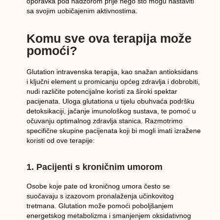
oporavka pod nadzorom prije nego što mogu nastaviti
sa svojim uobičajenim aktivnostima.
Komu sve ova terapija može
pomoći?
Glutation intravenska terapija, kao snažan antioksidans
i ključni element u promicanju općeg zdravlja i dobrobiti,
nudi različite potencijalne koristi za široki spektar
pacijenata. Uloga glutationa u tijelu obuhvaća podršku
detoksikaciji, jačanje imunološkog sustava, te pomoć u
očuvanju optimalnog zdravlja stanica. Razmotrimo
specifične skupine pacijenata koji bi mogli imati izražene
koristi od ove terapije:
1. Pacijenti s kroničnim umorom
Osobe koje pate od kroničnog umora često se
suočavaju s izazovom pronalaženja učinkovitog
tretmana. Glutation može pomoći poboljšanjem
energetskog metabolizma i smanjenjem oksidativnog