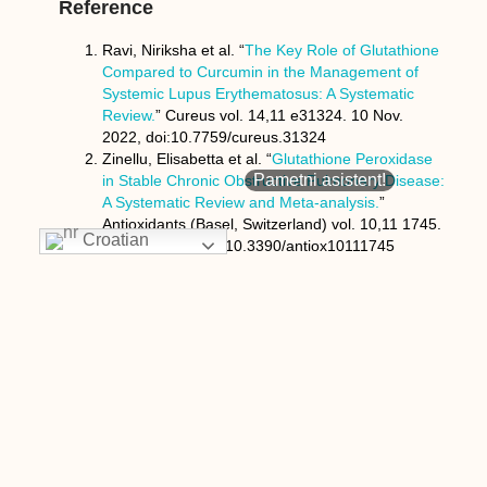
Reference
Ravi, Niriksha et al. “
The Key Role of Glutathione
Compared to Curcumin in the Management of
Systemic Lupus Erythematosus: A Systematic
Review.
” Cureus vol. 14,11 e31324. 10 Nov.
2022, doi:10.7759/cureus.31324
Zinellu, Elisabetta et al. “
Glutathione Peroxidase
Pametni asistent!
in Stable Chronic Obstructive Pulmonary Disease:
A Systematic Review and Meta-analysis.
”
Antioxidants (Basel, Switzerland) vol. 10,11 1745.
Croatian
30 Oct. 2021, doi:10.3390/antiox10111745
Lang, Calvin A et al. “
High blood glutathione
levels accompany excellent physical and mental
health in women ages 60 to 103 years.
” The
Journal of laboratory and clinical medicine vol.
140,6 (2002): 413-7.
doi:10.1067/mlc.2002.129504
Detcheverry, Flavie et al. “
Changes in levels of
the antioxidant glutathione in brain and blood
across the age span of healthy adults: A
systematic review.
” NeuroImage. Clinical vol. 40
(2023): 103503. doi:10.1016/j.nicl.2023.103503