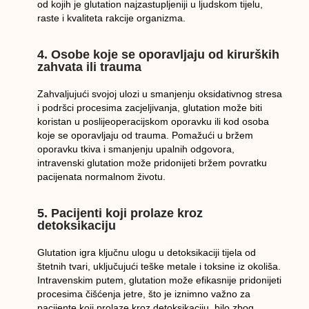
od kojih je glutation najzastupljeniji u ljudskom tijelu,
raste i kvaliteta rakcije organizma.
4. Osobe koje se oporavljaju od kirurških
zahvata ili trauma
Zahvaljujući svojoj ulozi u smanjenju oksidativnog stresa
i podršci procesima zacjeljivanja, glutation može biti
koristan u poslijeoperacijskom oporavku ili kod osoba
koje se oporavljaju od trauma. Pomažući u bržem
oporavku tkiva i smanjenju upalnih odgovora,
intravenski glutation može pridonijeti bržem povratku
pacijenata normalnom životu.
5. Pacijenti koji prolaze kroz
detoksikaciju
Glutation igra ključnu ulogu u detoksikaciji tijela od
štetnih tvari, uključujući teške metale i toksine iz okoliša.
Intravenskim putem, glutation može efikasnije pridonijeti
procesima čišćenja jetre, što je iznimno važno za
pacijente koji prolaze kroz detoksikaciju, bilo zbog