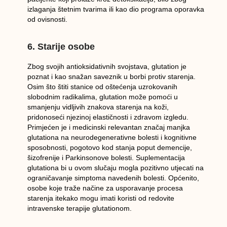
izlaganja štetnim tvarima ili kao dio programa oporavka
od ovisnosti.
6. Starije osobe
Zbog svojih antioksidativnih svojstava, glutation je
poznat i kao snažan saveznik u borbi protiv starenja.
Osim što štiti stanice od oštećenja uzrokovanih
slobodnim radikalima, glutation može pomoći u
smanjenju vidljivih znakova starenja na koži,
pridonoseći njezinoj elastičnosti i zdravom izgledu.
Primjećen je i medicinski relevantan značaj manjka
glutationa na neurodegenerativne bolesti i kognitivne
sposobnosti, pogotovo kod stanja poput demencije,
šizofrenije i Parkinsonove bolesti. Suplementacija
glutationa bi u ovom slučaju mogla pozitivno utjecati na
ograničavanje simptoma navedenih bolesti. Općenito,
osobe koje traže načine za usporavanje procesa
starenja itekako mogu imati koristi od redovite
intravenske terapije glutationom.