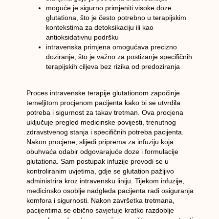
moguće je sigurno primjeniti visoke doze
glutationa, što je često potrebno u terapijskim
kontekstima za detoksikaciju ili kao
antioksidativnu podršku
intravenska primjena omogućava precizno
doziranje, što je važno za postizanje specifičnih
terapijskih ciljeva bez rizika od predoziranja
Proces intravenske terapije glutationom započinje
temeljitom procjenom pacijenta kako bi se utvrdila
potreba i sigurnost za takav tretman. Ova procjena
uključuje pregled medicinske povijesti, trenutnog
zdravstvenog stanja i specifičnih potreba pacijenta.
Nakon procjene, slijedi priprema za infuziju koja
obuhvaća odabir odgovarajuće doze i formulacije
glutationa. Sam postupak infuzije provodi se u
kontroliranim uvjetima, gdje se glutation pažljivo
administrira kroz intravensku liniju. Tijekom infuzije,
medicinsko osoblje nadgleda pacijenta radi osiguranja
komfora i sigurnosti. Nakon završetka tretmana,
pacijentima se obično savjetuje kratko razdoblje