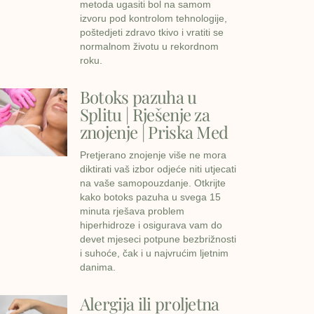
metoda ugasiti bol na samom
izvoru pod kontrolom tehnologije,
poštedjeti zdravo tkivo i vratiti se
normalnom životu u rekordnom
roku.
Botoks pazuha u
Splitu | Rješenje za
znojenje | Priska Med
Pretjerano znojenje više ne mora
diktirati vaš izbor odjeće niti utjecati
na vaše samopouzdanje. Otkrijte
kako botoks pazuha u svega 15
minuta rješava problem
hiperhidroze i osigurava vam do
devet mjeseci potpune bezbrižnosti
i suhoće, čak i u najvrućim ljetnim
danima.
Alergija ili proljetna