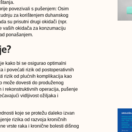
štanja.
 prije povezivali s pušenjem
: Osim
u žudnju za korištenjem duhanskog
da su prisutni drugi okidači (npr.
je vaših okidača za konzumaciju
nad ponašanjem.
je?
je kako bi se osigurao optimalni
a i povećati rizik od postoperativnih
i rizik od plućnih komplikacija kao
što može dovesti do produženog
 i rekonstruktivnih operacija, pušenje
ćavajući vidljivost ožiljaka i
dnosti koje se protežu daleko izvan
enje rizika od razvoja kroničnih
zne vrste raka i kronične bolesti dišnog