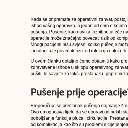
Kada se pripremate za operativni zahvat, postoji 
ishod vašeg oporavka, a jedan od onih o kojima 
pušenja. Pušenje, kao navika, ozbiljno utječe na
operacije može značajno povećati rizik od kompli
Mnogi pacijenti nisu svjesni koliko pušenje može
cirkulaciju te povećati rizik od infekcija i plućni
U ovom članku detaljno ćemo objasniti kako pr
zdravstvene ishode u sklopu operativnog zahvata
pušiti, te savjete za lakši prestanak u pripremi z
Pušenje prije operacije
Preporučuje se prestanak pušenja najmanje 4 do
Ovo omogućava tijelu da se oporavi od nekih šte
poboljšanje funkcije pluća i cirkulacije. Presta
od komplikacija kao što su problemi s cijeljenje