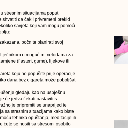
u stresnim situacijama poput
 shvatiti da čak i privremeni prekid
ekoliko savjeta koji vam mogu pomoći
blju:
zakazana, počnite planirati svoj
m liječnikom o mogućim metodama za
mjene (flasteri, gume), lijekove ili
areta koju ne popušite prije operacije
liko dana bez cigareta može poboljšati
a pušenje gledaju kao na uspješnu
je će jedva čekati nastaviti s
ažno je pripremiti se unaprijed te
a sa stresnim situacijama kako biste
moću tehnika opuštanja, meditacije ili
je ćete se nositi sa stresom, osobito