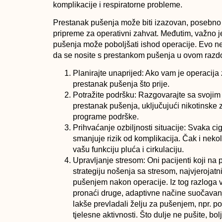
komplikacije i respiratorne probleme.
Prestanak pušenja može biti izazovan, posebno 
pripreme za operativni zahvat. Međutim, važno je
pušenja može poboljšati ishod operacije. Evo n
da se nosite s prestankom pušenja u ovom razdo
Planirajte unaprijed
: Ako vam je operacija 
prestanak pušenja što prije.
Potražite podršku
: Razgovarajte sa svoji
prestanak pušenja, uključujući nikotinske za
programe podrške.
Prihvaćanje ozbiljnosti situacije
: Svaka cig
smanjuje rizik od komplikacija. Čak i neko
vašu funkciju pluća i cirkulaciju.
Upravljanje stresom
: Oni pacijenti koji n
strategiju nošenja sa stresom, najvjerojatni
pušenjem nakon operacije. Iz tog razloga v
pronaći druge, adaptivne načine suočavanj
lakše prevladali želju za pušenjem, npr. po
tjelesne aktivnosti. Što dulje ne pušite, bol