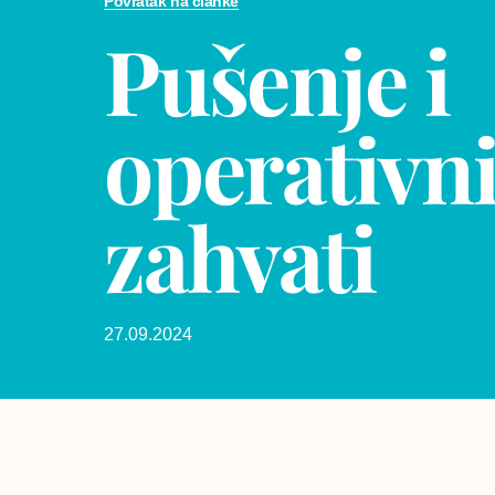
Povratak na članke
Pušenje i
operativn
zahvati
27.09.2024