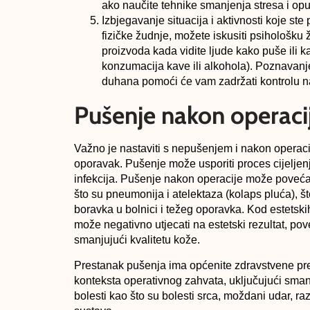
ako naučite tehnike smanjenja stresa i opu
Izbjegavanje situacija i aktivnosti koje ste
fizičke žudnje, možete iskusiti psihološk
proizvoda kada vidite ljude kako puše ili ka
konzumacija kave ili alkohola). Poznavan
duhana pomoći će vam zadržati kontrolu 
Pušenje nakon operaci
Važno je nastaviti s nepušenjem i nakon operaci
oporavak. Pušenje može usporiti proces cijeljenj
infekcija. Pušenje nakon operacije može povećat
što su pneumonija i atelektaza (kolaps pluća), 
boravka u bolnici i težeg oporavka. Kod estetskih
može negativno utjecati na estetski rezultat, pove
smanjujući kvalitetu kože.
Prestanak pušenja ima općenite zdravstvene pre
konteksta operativnog zahvata, uključujući smanj
bolesti kao što su bolesti srca, moždani udar, ra