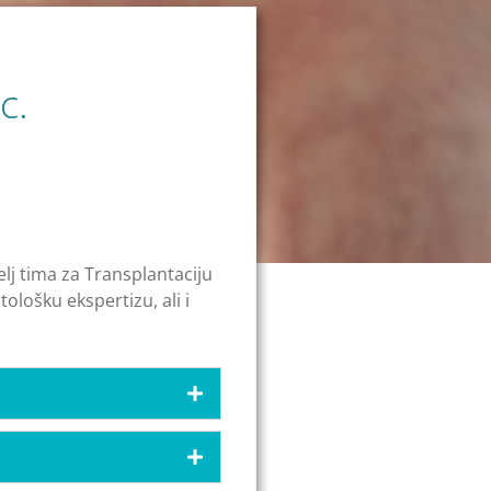
c.
elj tima za Transplantaciju
tološku ekspertizu, ali i