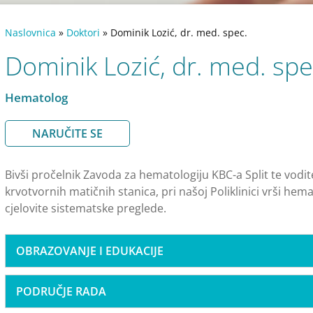
Naslovnica
»
Doktori
»
Dominik Lozić, dr. med. spec.
Dominik Lozić, dr. med. spe
Hematolog
NARUČITE SE
Bivši pročelnik Zavoda za hematologiju KBC-a Split te vodit
krvotvornih matičnih stanica, pri našoj Poliklinici vrši hema
cjelovite sistematske preglede.
OBRAZOVANJE I EDUKACIJE
PODRUČJE RADA