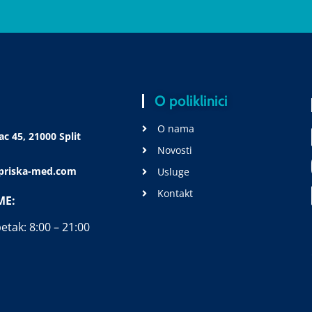
O poliklinici
O nama
c 45, 21000 Split
Novosti
@priska-med.com
Usluge
Kontakt
ME:
etak: 8:00 – 21:00