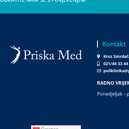
Kontakt
Kroz Smrdeča
021/44 33 44
poliklinika
RADNO VRIJE
Ponedjeljak – p