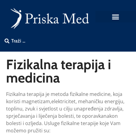
Fizikalna terapija i
medicina
Fizikalna terapija je metoda fizikalne medicine, koja
koristi magnetizam,elektricitet, mehaničku energiju,
toplinu, zvuk i svjetlost u cilju unapređenja zdravlja,
sprječavanja i liječenja bolesti, te oporavkanakon
bolesti i ozljeda. Usluge fizikalne terapije koje Vam
možemo pružiti su: