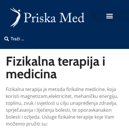
Fizikalna terapija i
medicina
Fizikalna terapija je metoda fizikalne medicine, koja
koristi magnetizam,elektricitet, mehaničku energiju,
toplinu, zvuk i svjetlost u cilju unapređenja zdravlja,
sprječavanja i liječenja bolesti, te oporavkanakon
bolesti i ozljeda. Usluge fizikalne terapije koje Vam
možemo pružiti su: