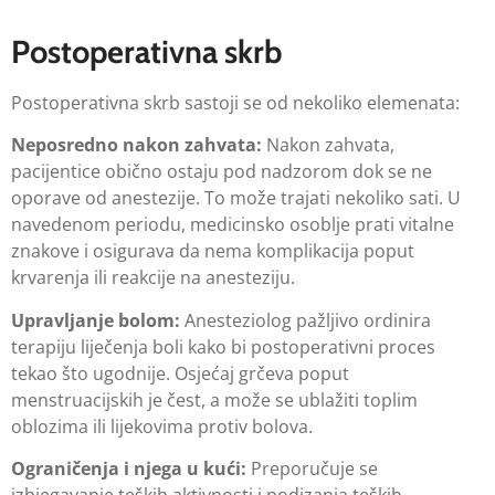
Postoperativna skrb
Postoperativna skrb sastoji se od nekoliko elemenata:
Neposredno nakon zahvata:
Nakon zahvata,
pacijentice obično ostaju pod nadzorom dok se ne
oporave od anestezije. To može trajati nekoliko sati. U
navedenom periodu, medicinsko osoblje prati vitalne
znakove i osigurava da nema komplikacija poput
krvarenja ili reakcije na anesteziju.
Upravljanje bolom:
Anesteziolog pažljivo ordinira
terapiju liječenja boli kako bi postoperativni proces
tekao što ugodnije. Osjećaj grčeva poput
menstruacijskih je čest, a može se ublažiti toplim
oblozima ili lijekovima protiv bolova.
Ograničenja i njega u kući:
Preporučuje se
izbjegavanje teških aktivnosti i podizanja teških