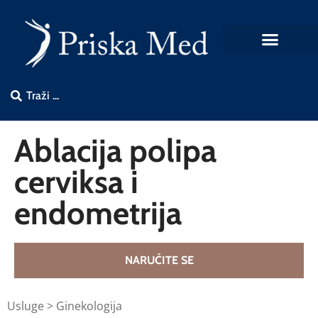
Ablacija polipa
cerviksa i
endometrija
NARUČITE SE
Usluge > Ginekologija