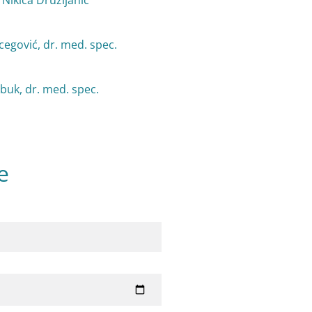
. Nikica Družijanić
cegović, dr. med. spec.
buk, dr. med. spec.
e