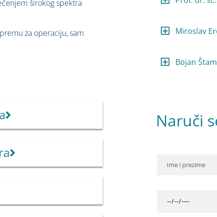
Prof. dr. sc
iječenjem širokog spektra
Miroslav Er
ripremu za operaciju, sam
Bojan Štam
a
Naruči s
ra