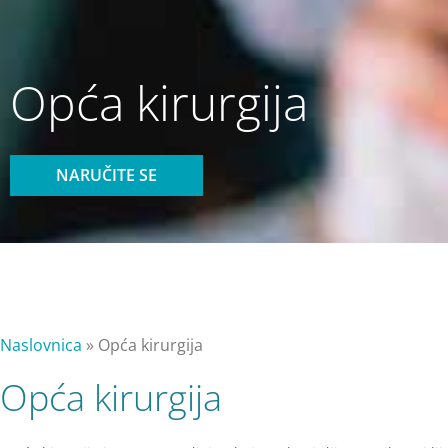
Opća kirurgija
NARUČITE SE
Naslovnica
»
Opća kirurgija
Opća kirurgija