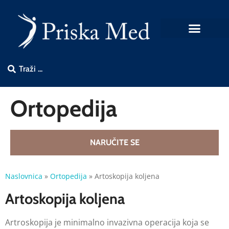
Ortopedija
NARUČITE SE
Naslovnica
»
Ortopedija
»
Artoskopija koljena
Artoskopija koljena
Artroskopija je minimalno invazivna operacija koja se