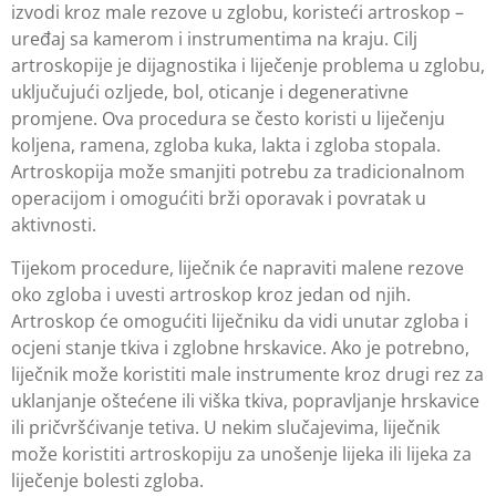
izvodi kroz male rezove u zglobu, koristeći artroskop –
uređaj sa kamerom i instrumentima na kraju. Cilj
artroskopije je dijagnostika i liječenje problema u zglobu,
uključujući ozljede, bol, oticanje i degenerativne
promjene. Ova procedura se često koristi u liječenju
koljena, ramena, zgloba kuka, lakta i zgloba stopala.
Artroskopija može smanjiti potrebu za tradicionalnom
operacijom i omogućiti brži oporavak i povratak u
aktivnosti.
Tijekom procedure, liječnik će napraviti malene rezove
oko zgloba i uvesti artroskop kroz jedan od njih.
Artroskop će omogućiti liječniku da vidi unutar zgloba i
ocjeni stanje tkiva i zglobne hrskavice. Ako je potrebno,
liječnik može koristiti male instrumente kroz drugi rez za
uklanjanje oštećene ili viška tkiva, popravljanje hrskavice
ili pričvršćivanje tetiva. U nekim slučajevima, liječnik
može koristiti artroskopiju za unošenje lijeka ili lijeka za
liječenje bolesti zgloba.