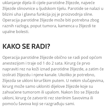
uklanjanje dijela ili cijele parotidne žlijezde, najveće
žlijezde slinovnice u ljudskom tijelu. Parotide se nalazi u
blizini uha i glavna funkcija joj je proizvodnja sline.
Operacija parotidne žlijezde može biti potrebna zbog
raznih razloga, poput tumora, kamenca u žlijezdi te
upalne bolesti.
KAKO SE RADI?
Operacija parotidne žlijezde obično se radi pod općom
anestezijom i traje od 1 do 2 sata. Kirurg će prvo
napraviti rez na koži iznad parotidne žlijezde, a zatim će
izolirati žlijezdu i njene kanale. Ukoliko je potrebno,
žlijezda se ukloni kirurškim putem. U nekim slučajevima,
kirurg može samo ukloniti dijelove žlijezde koje su
zahvaćene tumorom ili upalom. Nakon što se žlijezda
ukloni, kirurg će zatvoriti rez sterilnim šavovima ili
pomoću šavova koji se razgrađuju sami.