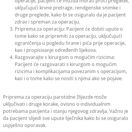
operacije, pacijent će možda morati proći preglede,
uključujući krvne pretrage, rendgenske snimke i
druge preglede, kako bi se osiguralo da je pacijent
zdrav i spreman za operaciju.
Priprema za operaciju: Pacijent će dobiti upute o
tome kako se pripremiti za operaciju, uključujući
ograničenja u pogledu hrane i pića prije operacije,
kao i propisivanje određenih lijekova.
Razgovarajte s kirurgom o mogućim rizicima:
Pacijent će razgovarati s kirurgom o mogućim
rizicima i komplikacijama povezanim s operacijom,
kao i o tome kako se nositi s njima ako se pojave.
Priprema za operaciju parotidne žlijezde može
uključivati i druge korake, ovisno o individualnim
potrebama pacijenta i stanju njegovog zdravlja. Važno je
da pacijent slijedi sve upute liječnika kako bi se osiguralo
uspješno oporavak.