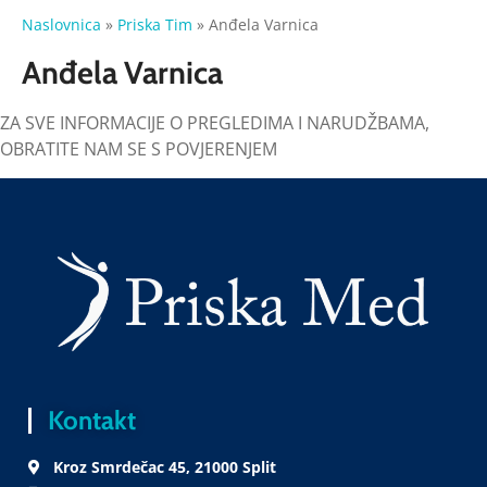
Naslovnica
»
Priska Tim
»
Anđela Varnica
Anđela Varnica
ZA SVE INFORMACIJE O PREGLEDIMA I NARUDŽBAMA,
OBRATITE NAM SE S POVJERENJEM
Kontakt
Kroz Smrdečac 45, 21000 Split