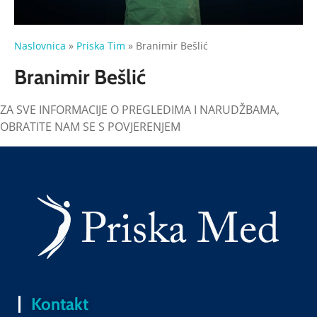
Naslovnica
»
Priska Tim
»
Branimir Bešlić
Branimir Bešlić
ZA SVE INFORMACIJE O PREGLEDIMA I NARUDŽBAMA,
OBRATITE NAM SE S POVJERENJEM
Kontakt