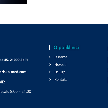
O poliklinici
O nama
c 45, 21000 Split
Novosti
@priska-med.com
Usluge
Kontakt
ME:
etak: 8:00 – 21:00