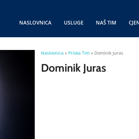
NASLOVNICA
USLUGE
NAŠ TIM
CJE
Naslovnica
»
Priska Tim
»
Dominik Juras
Dominik Juras