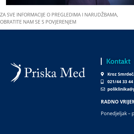
ZA SVE INFORMACIJE O PREGLEDIMA I NARUDŽBAMA,
OBRATITE NAM SE S POVJERENJEM
Kontakt
Kroz Smrdeča
021/44 33 44
poliklinika
RADNO VRIJE
Ponedjeljak – p