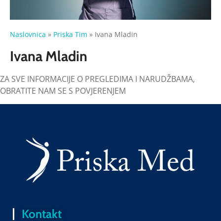
Naslovnica
»
Priska Tim
»
Ivana Mladin
Ivana Mladin
ZA SVE INFORMACIJE O PREGLEDIMA I NARUDŽBAMA,
OBRATITE NAM SE S POVJERENJEM
Kontakt