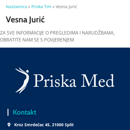
Naslovnica
»
Priska Tim
»
Vesna Jurić
Vesna Jurić
ZA SVE INFORMACIJE O PREGLEDIMA I NARUDŽBAMA,
OBRATITE NAM SE S POVJERENJEM
Kontakt
Kroz Smrdečac 45, 21000 Split