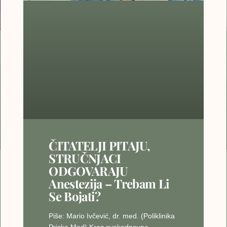
ČITATELJI PITAJU,
STRUČNJACI
ODGOVARAJU
Anestezija – Trebam Li
Se Bojati?
Piše: Mario Ivčević, dr. med. (Poliklinika