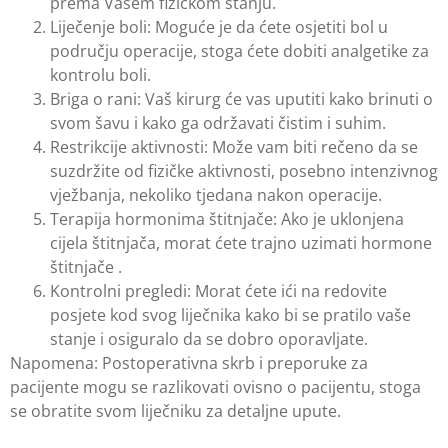
prema Vašem fizičkom stanju.
Liječenje boli: Moguće je da ćete osjetiti bol u
području operacije, stoga ćete dobiti analgetike za
kontrolu boli.
Briga o rani: Vaš kirurg će vas uputiti kako brinuti o
svom šavu i kako ga održavati čistim i suhim.
Restrikcije aktivnosti: Može vam biti rečeno da se
suzdržite od fizičke aktivnosti, posebno intenzivnog
vježbanja, nekoliko tjedana nakon operacije.
Terapija hormonima štitnjače: Ako je uklonjena
cijela štitnjača, morat ćete trajno uzimati hormone
štitnjače .
Kontrolni pregledi: Morat ćete ići na redovite
posjete kod svog liječnika kako bi se pratilo vaše
stanje i osiguralo da se dobro oporavljate.
Napomena: Postoperativna skrb i preporuke za
pacijente mogu se razlikovati ovisno o pacijentu, stoga
se obratite svom liječniku za detaljne upute.