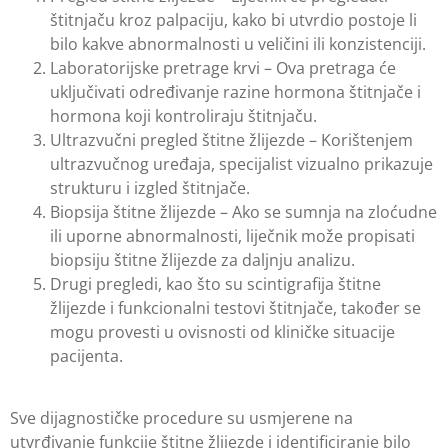
štitnjaču kroz palpaciju, kako bi utvrdio postoje li
bilo kakve abnormalnosti u veličini ili konzistenciji.
Laboratorijske pretrage krvi – Ova pretraga će
uključivati određivanje razine hormona štitnjače i
hormona koji kontroliraju štitnjaču.
Ultrazvučni pregled štitne žlijezde – Korištenjem
ultrazvučnog uređaja, specijalist vizualno prikazuje
strukturu i izgled štitnjače.
Biopsija štitne žlijezde – Ako se sumnja na zloćudne
ili uporne abnormalnosti, liječnik može propisati
biopsiju štitne žlijezde za daljnju analizu.
Drugi pregledi, kao što su scintigrafija štitne
žlijezde i funkcionalni testovi štitnjače, također se
mogu provesti u ovisnosti od kliničke situacije
pacijenta.
Sve dijagnostičke procedure su usmjerene na
utvrđivanje funkcije štitne žlijezde i identificiranje bilo