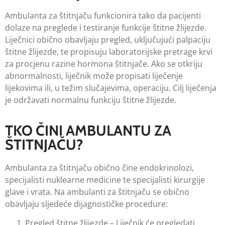
Ambulanta za štitnjaču funkcionira tako da pacijenti
dolaze na preglede i testiranje funkcije štitne žlijezde.
Liječnici obično obavljaju pregled, uključujući palpaciju
štitne žlijezde, te propisuju laboratorijske pretrage krvi
za procjenu razine hormona štitnjače. Ako se otkriju
abnormalnosti, liječnik može propisati liječenje
lijekovima ili, u težim slučajevima, operaciju. Cilj liječenja
je održavati normalnu funkciju štitne žlijezde.
TKO ČINI AMBULANTU ZA
ŠTITNJAČU?
Ambulanta za štitnjaču obično čine endokrinolozi,
specijalisti nuklearne medicine te specijalisti kirurgije
glave i vrata. Na ambulanti za štitnjaču se obično
obavljaju sljedeće dijagnostičke procedure:
Pregled štitne žlijezde – Liječnik će pregledati