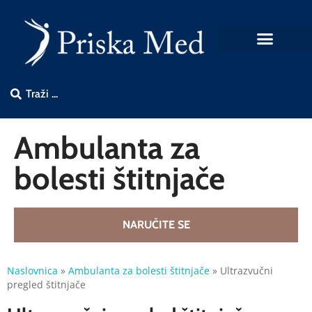
Ambulanta za
bolesti štitnjače
NARUČITE SE
Naslovnica
»
Ambulanta za bolesti štitnjače
»
Ultrazvučni
pregled štitnjače