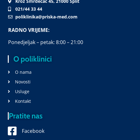
Kroz Smrdečac 45, 21000 Split
021/44 33 44
poliklinika@priska-med.com
RADNO VRIJEME:
Ponedjeljak – petak: 8:00 – 21:00
O poliklinici
O nama
Novosti
Usluge
Kontakt
Pratite nas
Facebook