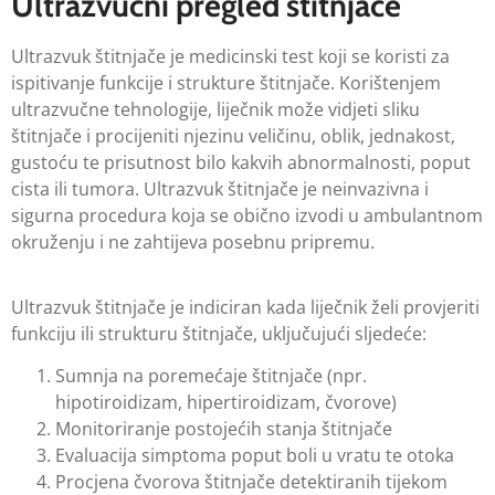
Ultrazvučni pregled štitnjače
Ultrazvuk štitnjače je medicinski test koji se koristi za
ispitivanje funkcije i strukture štitnjače. Korištenjem
ultrazvučne tehnologije, liječnik može vidjeti sliku
štitnjače i procijeniti njezinu veličinu, oblik, jednakost,
gustoću te prisutnost bilo kakvih abnormalnosti, poput
cista ili tumora. Ultrazvuk štitnjače je neinvazivna i
sigurna procedura koja se obično izvodi u ambulantnom
okruženju i ne zahtijeva posebnu pripremu.
Ultrazvuk štitnjače je indiciran kada liječnik želi provjeriti
funkciju ili strukturu štitnjače, uključujući sljedeće:
Sumnja na poremećaje štitnjače (npr.
hipotiroidizam, hipertiroidizam, čvorove)
Monitoriranje postojećih stanja štitnjače
Evaluacija simptoma poput boli u vratu te otoka
Procjena čvorova štitnjače detektiranih tijekom