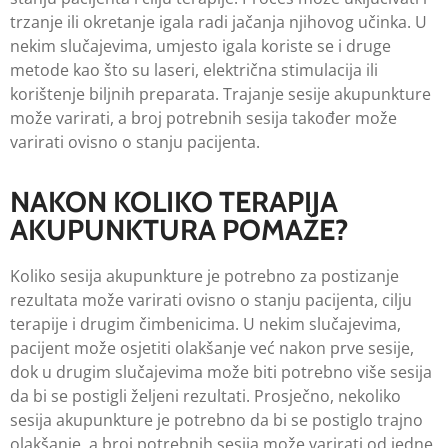
trzanje ili okretanje igala radi jačanja njihovog učinka. U
nekim slučajevima, umjesto igala koriste se i druge
metode kao što su laseri, električna stimulacija ili
korištenje biljnih preparata. Trajanje sesije akupunkture
može varirati, a broj potrebnih sesija također može
varirati ovisno o stanju pacijenta.
NAKON KOLIKO TERAPIJA
AKUPUNKTURA POMAŽE?
Koliko sesija akupunkture je potrebno za postizanje
rezultata može varirati ovisno o stanju pacijenta, cilju
terapije i drugim čimbenicima. U nekim slučajevima,
pacijent može osjetiti olakšanje već nakon prve sesije,
dok u drugim slučajevima može biti potrebno više sesija
da bi se postigli željeni rezultati. Prosječno, nekoliko
sesija akupunkture je potrebno da bi se postiglo trajno
olakšanje, a broj potrebnih sesija može varirati od jedne