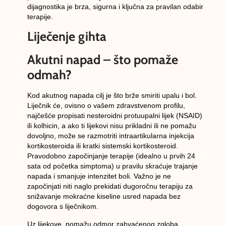
dijagnostika je brza, sigurna i ključna za pravilan odabir
terapije.
Liječenje gihta
Akutni napad – što pomaže
odmah?
Kod akutnog napada cilj je što brže smiriti upalu i bol.
Liječnik će, ovisno o vašem zdravstvenom profilu,
najčešće propisati
nesteroidni protuupalni lijek (NSAID)
ili
kolhicin
, a ako ti lijekovi nisu prikladni ili ne pomažu
dovoljno, može se razmotriti
intraartikularna injekcija
kortikosteroida
ili
kratki sistemski kortikosteroid
.
Pravodobno započinjanje terapije (idealno u prvih 24
sata od početka simptoma) u pravilu skraćuje trajanje
napada i smanjuje intenzitet boli. Važno je ne
započinjati niti naglo prekidati dugoročnu terapiju za
snižavanje mokraćne kiseline usred napada bez
dogovora s liječnikom.
Uz lijekove, pomažu
odmor zahvaćenog zgloba
,