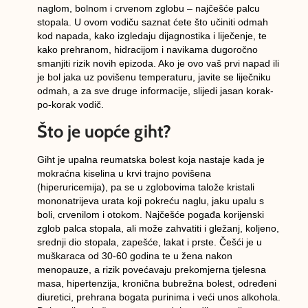
naglom, bolnom i crvenom zglobu – najčešće palcu
stopala. U ovom vodiču saznat ćete
što učiniti odmah
kod napada, kako izgledaju
dijagnostika i liječenje
, te
kako
prehranom, hidracijom i navikama
dugoročno
smanjiti rizik novih epizoda. Ako je ovo vaš prvi napad ili
je bol jaka uz povišenu temperaturu,
javite se liječniku
odmah
, a za sve druge informacije, slijedi jasan korak-
po-korak vodič.
Što je uopće giht?
Giht
je upalna reumatska bolest koja nastaje kada je
mokraćna kiselina u krvi trajno povišena
(
hiperuricemija
), pa se u zglobovima talože
kristali
mononatrijeva urata
koji pokreću naglu, jaku upalu s
boli, crvenilom i otokom. Najčešće pogađa
korijenski
zglob palca stopala
, ali može zahvatiti i
gležanj, koljeno,
srednji dio stopala, zapešće, lakat
i
prste
. Češći je u
muškaraca od 30-60 godina te u žena nakon
menopauze, a rizik povećavaju prekomjerna tjelesna
masa, hipertenzija, kronična bubrežna bolest, određeni
diuretici, prehrana bogata purinima i veći unos alkohola.