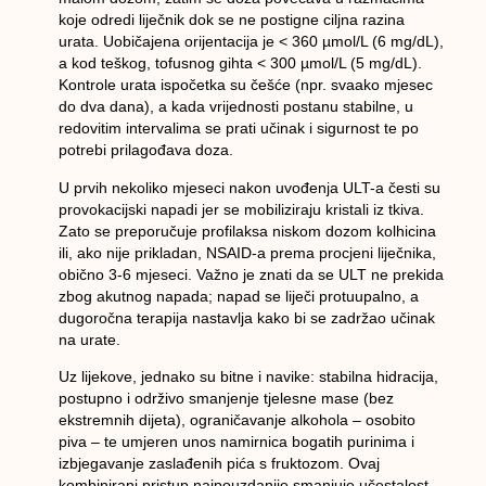
koje odredi liječnik dok se ne postigne ciljna razina
urata. Uobičajena orijentacija je
< 360 µmol/L (6 mg/dL)
,
a kod teškog, tofusnog gihta
< 300 µmol/L (5 mg/dL)
.
Kontrole urata ispočetka su češće (npr. svaako mjesec
do dva dana), a kada vrijednosti postanu stabilne, u
redovitim intervalima
se prati učinak i sigurnost te po
potrebi prilagođava doza.
U prvih nekoliko mjeseci nakon uvođenja ULT-a česti su
provokacijski napadi
jer se mobiliziraju kristali iz tkiva.
Zato se preporučuje
profilaksa
niskom dozom
kolhicina
ili, ako nije prikladan,
NSAID-a
prema procjeni liječnika,
obično
3-6 mjeseci
. Važno je znati da se
ULT ne prekida
zbog akutnog napada; napad se liječi protuupalno, a
dugoročna terapija nastavlja kako bi se zadržao učinak
na urate.
Uz lijekove, jednako su bitne i
navike
: stabilna hidracija,
postupno i održivo
smanjenje tjelesne mase
(bez
ekstremnih dijeta), ograničavanje
alkohola
– osobito
piva – te umjeren unos namirnica bogatih
purinima
i
izbjegavanje
zaslađenih pića s fruktozom
. Ovaj
kombinirani pristup najpouzdanije smanjuje učestalost