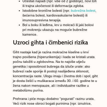
Učestali napadi
(npr. više od 2 godišnje),
novi tofi
ili
trajna ukočenost ili deformacija
zgloba.
Istodobne
kronične bolesti
(npr.
bubrežna bolest
,
šećerna bolest, kardiovaskularne bolesti
) ili
imunosupresivna terapija
.
Bol u boku ili leđima, krv u mokraći
ili jaki bolovi
pri mokrenju ukazuju na moguće
bubrežne
kamence
.
Uzroci gihta i čimbenici rizika
Giht nastaje kad je razina
mokraćne kiseline
u krvi
trajno povišena (hiperurikemija) i kada se kristali urata
počnu taložiti u zglobovima. Na to najviše utječu
genetika i
sposobnost bubrega da izluče urate
: ako
bubrezi rade sporije ili postoji naslijeđena sklonost,
koncentracija raste. Ulogu imaju i životna dob i spol, giht
je dosta češći u muškaraca između 30. i 60. godine te u
žena nakon menopauze, ali i individualne razlike u
metabolizmu purina.
Prehrana i piće mogu dodatno “pogurati” razinu urata.
Veći rizik nose obroci bogati
purinima
(npr. iznutrice,