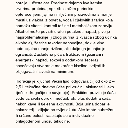
porcije i učestalost
. Prednost dajemo
kvalitetnim
izvorima proteina
, npr. ribi s nižim purinskim
opterećenjem, jajima i mliječnim proizvodima s manje
masti uz
vlakna
iz povrća, voća i cjelovitih žitarica koja
pomažu sitosti, kontroli težine i metaboličkom zdravlju.
Alkohol
može povisiti urate i potaknuti napad;
pivo
je
najproblematičnije (i zbog purina iz kvasca i zbog učinka
alkohola),
žestice
također nepovoljne, dok je
vino
potencijalno manje rizično, ali i dalje ga je najbolje
ograničiti
.
Zaslađena pića s fruktozom
(gazirani i
energetski napitci, sokovi s dodatkom šećera)
povećavaju stvaranje mokraćne kiseline i vrijedi ih
izbjegavati
ili svesti na minimum.
Hidracija
je ključna! Većini ljudi odgovara cilj od
oko 2 –
2,5 L tekućine dnevno
(više pri vrućini, aktivnosti ili ako
liječnik drugačije ne savjetuje). Praktično pravilo je
čaša
vode uz svaki obrok i međuobrok
, plus dodatna čaša
nakon kave ili tjelesne aktivnosti. Boja urina dobar je
pokazatelj – ciljajte na
svijetložutu
. Ako imate
bubrežnu
ili srčanu bolest
, raspitajte se o
individualno
prilagođenom unosu
tekućine.