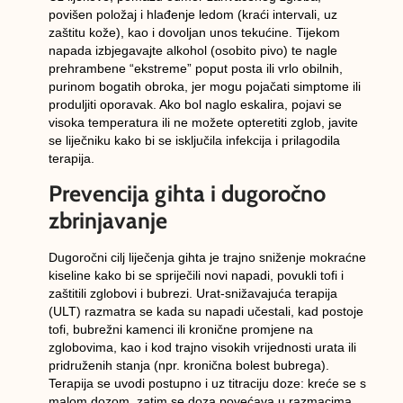
povišen položaj
i
hlađenje ledom
(kraći intervali, uz
zaštitu kože), kao i
dovoljan unos tekućine
. Tijekom
napada izbjegavajte
alkohol
(osobito pivo) te
nagle
prehrambene “ekstreme”
poput posta ili vrlo obilnih,
purinom bogatih obroka, jer mogu pojačati simptome ili
produljiti oporavak. Ako bol naglo eskalira, pojavi se
visoka temperatura ili ne možete opteretiti zglob, javite
se liječniku kako bi se isključila infekcija i prilagodila
terapija.
Prevencija gihta i dugoročno
zbrinjavanje
Dugoročni cilj liječenja gihta je trajno
sniženje mokraćne
kiseline
kako bi se spriječili novi napadi, povukli tofi i
zaštitili zglobovi i bubrezi.
Urat-snižavajuća terapija
(ULT)
razmatra se kada su napadi učestali, kad postoje
tofi
,
bubrežni kamenci
ili kronične promjene na
zglobovima, kao i kod trajno visokih vrijednosti urata ili
pridruženih stanja (npr. kronična bolest bubrega).
Terapija se uvodi
postupno i uz titraciju doze
: kreće se s
malom dozom, zatim se doza povećava u razmacima