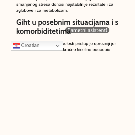
smanjenog stresa donosi najstabilnije rezultate i za
zglobove i za metabolizam.
Giht u posebnim situacijama i s
komorbiditetima
Pametni asistent!
Kod
kronične bubrežne bolesti
pristup je oprezniji jer
Croatian
smanjeno izlučivanje mokraćne kiseline pogoduje
napadima, a pojedini lijekovi (osobito neki NSAID-i)
mogu dodatno opteretiti bubrege. U praksi to znači da
se napadi zbrinjavaju lijekovima koji su sigurniji za
bubrežnu funkciju (po procjeni liječnika), a
urat-
snižavajuća terapija
uvodi se postupno, s pažljivom
titracijom i redovitim kontrolama urata i bubrežnih
parametara. Prehrambene smjernice ostaju
mediteranske, uz naglasak na hidraciji i izbjegavanju
zaslađenih pića s fruktozom; kod sklonosti
uratnim
kamencima
dodatno pazimo na unos tekućine i
prehranu koja ne potiče zakiseljavanje urina.
Kod
hipertenzije, dijabetesa i metaboličkog sindroma
cilj
je uskladiti liječenje tako da istodobno štiti