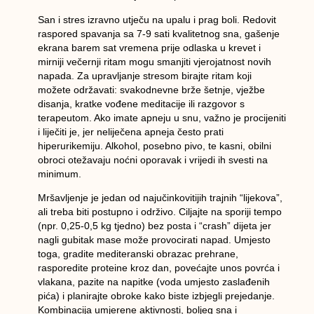
San i stres izravno utječu na upalu i prag boli. Redovit
raspored spavanja sa 7-9 sati kvalitetnog sna, gašenje
ekrana barem sat vremena prije odlaska u krevet i
mirniji večernji ritam mogu smanjiti vjerojatnost novih
napada. Za upravljanje stresom birajte ritam koji
možete održavati: svakodnevne brže šetnje, vježbe
disanja, kratke vođene meditacije ili razgovor s
terapeutom. Ako imate apneju u snu, važno je procijeniti
i liječiti je, jer neliječena apneja često prati
hiperurikemiju. Alkohol, posebno pivo, te kasni, obilni
obroci otežavaju noćni oporavak i vrijedi ih svesti na
minimum.
Mršavljenje je jedan od najučinkovitijih trajnih “lijekova”,
ali treba biti
postupno i održivo
. Ciljajte na sporiji tempo
(npr. 0,25-0,5 kg tjedno) bez posta i “crash” dijeta jer
nagli gubitak mase može provocirati napad. Umjesto
toga, gradite mediteranski obrazac prehrane,
rasporedite proteine kroz dan, povećajte unos povrća i
vlakana, pazite na napitke (voda umjesto zaslađenih
pića) i planirajte obroke kako biste izbjegli prejedanje.
Kombinacija umjerene aktivnosti, boljeg sna i