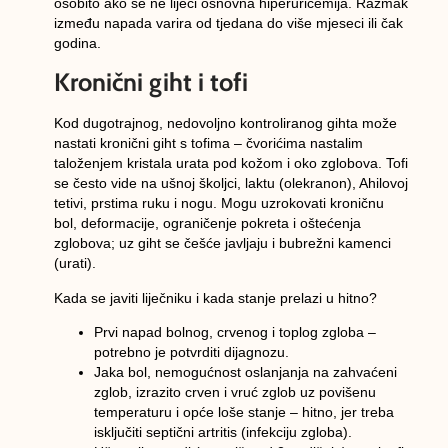
osobito ako se ne liječi osnovna
hiperuricemija
. Razmak
između napada varira od tjedana do više mjeseci ili čak
godina.
Kronični giht i tofi
Kod dugotrajnog, nedovoljno kontroliranog gihta može
nastati
kronični giht
s
tofima
– čvorićima nastalim
taloženjem kristala urata pod kožom i oko zglobova. Tofi
se često vide na
ušnoj školjci, laktu (olekranon), Ahilovoj
tetivi, prstima ruku i nogu
. Mogu uzrokovati
kroničnu
bol, deformacije, ograničenje pokreta
i oštećenja
zglobova; uz giht se češće javljaju i
bubrežni kamenci
(urati)
.
Kada se javiti liječniku i kada stanje prelazi u hitno?
Prvi napad
bolnog, crvenog i toplog zgloba –
potrebno je potvrditi dijagnozu.
Jaka bol, nemogućnost oslanjanja na zahvaćeni
zglob
, izrazito crven i vruć zglob uz
povišenu
temperaturu
i opće loše stanje –
hitno
, jer treba
isključiti
septični artritis
(infekciju zgloba).