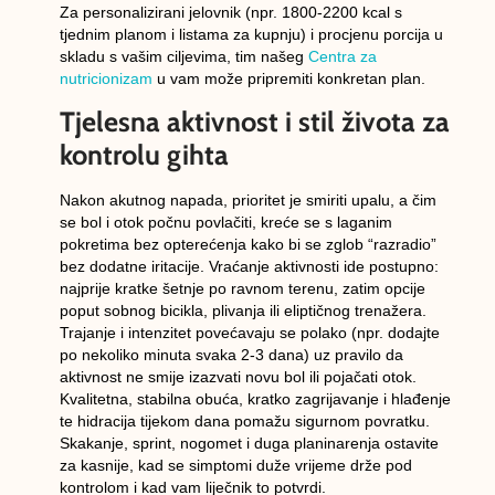
Za personalizirani jelovnik (npr. 1800-2200 kcal s
tjednim planom i listama za kupnju) i procjenu porcija u
skladu s vašim ciljevima, tim našeg
Centra za
nutricionizam
u vam može pripremiti konkretan plan.
Tjelesna aktivnost i stil života za
kontrolu gihta
Nakon akutnog napada, prioritet je smiriti upalu, a čim
se bol i otok počnu povlačiti, kreće se s laganim
pokretima bez opterećenja kako bi se zglob “razradio”
bez dodatne iritacije. Vraćanje aktivnosti ide postupno:
najprije kratke šetnje po ravnom terenu, zatim opcije
poput sobnog bicikla, plivanja ili eliptičnog trenažera.
Trajanje i intenzitet povećavaju se polako (npr. dodajte
po nekoliko minuta svaka 2-3 dana) uz pravilo da
aktivnost ne smije izazvati novu bol ili pojačati otok.
Kvalitetna, stabilna obuća, kratko zagrijavanje i hlađenje
te hidracija tijekom dana pomažu sigurnom povratku.
Skakanje, sprint, nogomet i duga planinarenja ostavite
za kasnije, kad se simptomi duže vrijeme drže pod
kontrolom i kad vam liječnik to potvrdi.