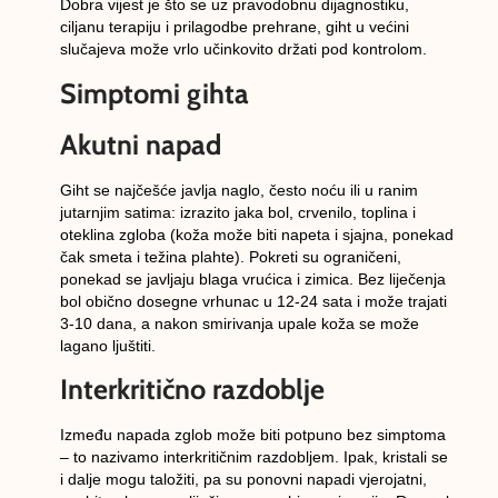
Dobra vijest je što se uz pravodobnu dijagnostiku,
ciljanu terapiju i prilagodbe prehrane, giht u većini
slučajeva može vrlo učinkovito držati pod kontrolom.
Simptomi gihta
Akutni napad
Giht se najčešće javlja naglo, često noću ili u ranim
jutarnjim satima:
izrazito jaka bol
,
crvenilo
,
toplina
i
oteklina
zgloba (koža može biti napeta i sjajna, ponekad
čak smeta i težina plahte). Pokreti su ograničeni,
ponekad se javljaju
blaga vrućica i zimica
. Bez liječenja
bol obično
dosegne vrhunac u 12-24 sata
i može
trajati
3-10 dana
, a nakon smirivanja upale koža se može
lagano ljuštiti.
Interkritično razdoblje
Između napada zglob može biti
potpuno bez simptoma
– to nazivamo interkritičnim razdobljem. Ipak,
kristali se
i dalje mogu taložiti
, pa su
ponovni napadi vjerojatni
,