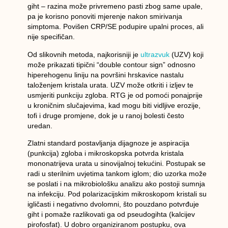
giht
– razina može privremeno pasti zbog same upale,
pa je korisno
ponoviti mjerenje nakon smirivanja
simptoma
. Povišen CRP/SE podupire upalni proces, ali
nije specifičan.
Od
slikovnih metoda
, najkorisniji je
ultrazvuk
(UZV)
koji
može prikazati tipični
“double contour sign”
odnosno
hiperehogenu liniju na površini hrskavice nastalu
taloženjem kristala urata. UZV može otkriti i izljev te
usmjeriti punkciju zgloba.
RTG
je od pomoći ponajprije
u
kroničnim slučajevima
, kad mogu biti vidljive erozije,
tofi i druge promjene, dok je u ranoj bolesti često
uredan.
Zlatni standard
postavljanja dijagnoze je
aspiracija
(punkcija) zgloba
i
mikroskopska potvrda kristala
mononatrijeva urata
u sinovijalnoj tekućini. Postupak se
radi u sterilnim uvjetima tankom iglom; dio uzorka može
se poslati i na
mikrobiološku analizu
ako postoji sumnja
na infekciju. Pod
polarizacijskim mikroskopom
kristali su
igličasti i negativno dvolomni
, što pouzdano potvrđuje
giht i pomaže razlikovati ga od pseudogihta (kalcijev
pirofosfat). U dobro organiziranom postupku, ova