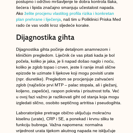
postupno i održivo mršavljenje te dobra kontrola tlaka,
šećera i lipida značajno smanjuju učestalost napada.
Ako
želite procjenu vlastitog profila rizika i konkretan
plan prehrane i liječenja
, naš tim u Poliklinici Priska Med
rado će vas voditi kroz sljedeće korake.
Dijagnostika gihta
Dijagnostika gihta počinje
detaljnom anamnezom i
kliničkim pregledom
. Liječnik će vas pitati kada je bol
počela, koliko je jaka, je li napad došao naglo i noću,
koliko je zglob topao i crven, jeste li ranije imali slične
epizode te uzimate li lijekove koji mogu povisiti urate
(npr. diuretike). Pregledom se procjenjuje zahvaćeni
zglob (najčešće prvi MTP – palac stopala, ali i gležanj,
koljeno, zapešće), raspon pokreta i prisutnost tofa. Već
u ovoj fazi važno je razlikovati giht od stanja koja mogu
izgledati slično, osobito
septičnog artritisa
i
pseudogihta
.
Laboratorijske pretrage
obično uključuju
mokraćnu
kiselinu (urate)
,
CRP
i
SE
, a ponekad i krvnu sliku te
funkciju bubrega. Važna napomena:
normalna
vrijednost urata tijekom akutnog napada ne isključuje