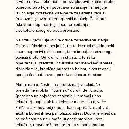
crveno meso, neke ribe i morski plodovi), zatim
alkohol
,
posebno
pivo
koje i povećava stvaranje i smanjuje
izlučivanje mokraćne kiseline te
zaslađena pića
s
fruktozom (gazirani i energetski napitci). Česti su i
“skriveni” doprinositelji poput prejedanja i
visokokaloričnog obrasca prehrane.
Na rizik utječu i lijekovi te druga zdravstvena stanja.
Diuretici
(tiazidski, petljasti),
niskodozirani aspirin
, neki
imunosupresivi
(ciklosporin, takrolimus) i
niacin
mogu
povisiti urate. Od kroničnih stanja,
arterijska
hipertenzija
,
pretilost
,
inzulinska rezistencija/dijabetes
,
dislipidemija
,
kronična bubrežna bolest
,
hipotireoza
i
apneja
često dolaze u paketu s hiperurikemijom.
Akutni napad često ima prepoznatljive okidače:
prejedanje
ili obilan “purinski” obrok,
dehidracija
(posebno uz pojačano znojenje ili premali unos
tekućine),
nagli gubitak tjelesne mase
i post, veće
količine alkohola odjednom, kao i
operativni zahvat,
akutna bolest
ili jači psihofizički
stres
. Dobra je vijest da
se većinom na rizik može utjecati: stabilan unos
tekućine, uravnotežena prehrana s manje purina,