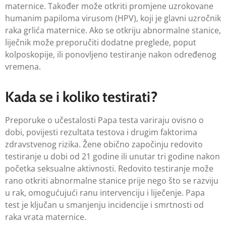
maternice. Također može otkriti promjene uzrokovane
humanim papiloma virusom (HPV), koji je glavni uzročnik
raka grlića maternice. Ako se otkriju abnormalne stanice,
liječnik može preporučiti dodatne preglede, poput
kolposkopije, ili ponovljeno testiranje nakon određenog
vremena.
Kada se i koliko testirati?
Preporuke o učestalosti Papa testa variraju ovisno o
dobi, povijesti rezultata testova i drugim faktorima
zdravstvenog rizika. Žene obično započinju redovito
testiranje u dobi od 21 godine ili unutar tri godine nakon
početka seksualne aktivnosti. Redovito testiranje može
rano otkriti abnormalne stanice prije nego što se razviju
u rak, omogućujući ranu intervenciju i liječenje. Papa
test je ključan u smanjenju incidencije i smrtnosti od
raka vrata maternice.