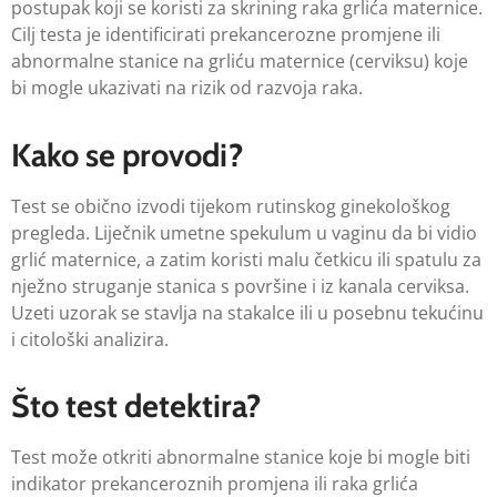
postupak koji se koristi za skrining raka grlića maternice.
Cilj testa je identificirati prekancerozne promjene ili
abnormalne stanice na grliću maternice (cerviksu) koje
bi mogle ukazivati na rizik od razvoja raka.
Kako se provodi?
Test se obično izvodi tijekom rutinskog ginekološkog
pregleda. Liječnik umetne spekulum u vaginu da bi vidio
grlić maternice, a zatim koristi malu četkicu ili spatulu za
nježno struganje stanica s površine i iz kanala cerviksa.
Uzeti uzorak se stavlja na stakalce ili u posebnu tekućinu
i citološki analizira.
Što test detektira?
Test može otkriti abnormalne stanice koje bi mogle biti
indikator prekanceroznih promjena ili raka grlića