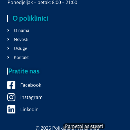
Ponedjeljak – petak: 8:00 – 21:00
O poliklinici
O nama
Novosti
Usluge
Kontakt
Pratite nas
Facebook
Instagram
Linkedin
Pametni asistent!
@ 2025 Poliklinika Priska Med