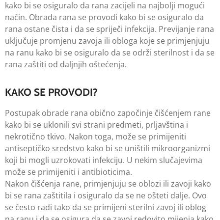
kako bi se osiguralo da rana zacijeli na najbolji mogući
način. Obrada rana se provodi kako bi se osiguralo da
rana ostane čista i da se spriječi infekcija. Previjanje rana
uključuje promjenu zavoja ili obloga koje se primjenjuju
na ranu kako bi se osiguralo da se održi sterilnost i da se
rana zaštiti od daljnjih oštećenja.
KAKO SE PROVODI?
Postupak obrade rana obično započinje čišćenjem rane
kako bi se uklonili svi strani predmeti, prljavština i
nekrotično tkivo. Nakon toga, može se primijeniti
antiseptičko sredstvo kako bi se uništili mikroorganizmi
koji bi mogli uzrokovati infekciju. U nekim slučajevima
može se primijeniti i antibioticima.
Nakon čišćenja rane, primjenjuju se oblozi ili zavoji kako
bi se rana zaštitila i osiguralo da se ne ošteti dalje. Ovo
se često radi tako da se primijeni sterilni zavoj ili oblog
na ranu i da se osigura da se zavoj redovito mijenja kako