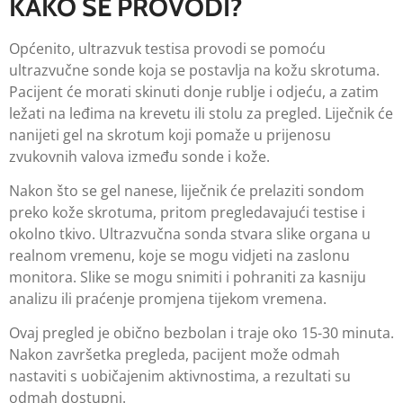
KAKO SE PROVODI?
Općenito, ultrazvuk testisa provodi se pomoću
ultrazvučne sonde koja se postavlja na kožu skrotuma.
Pacijent će morati skinuti donje rublje i odjeću, a zatim
ležati na leđima na krevetu ili stolu za pregled. Liječnik će
nanijeti gel na skrotum koji pomaže u prijenosu
zvukovnih valova između sonde i kože.
Nakon što se gel nanese, liječnik će prelaziti sondom
preko kože skrotuma, pritom pregledavajući testise i
okolno tkivo. Ultrazvučna sonda stvara slike organa u
realnom vremenu, koje se mogu vidjeti na zaslonu
monitora. Slike se mogu snimiti i pohraniti za kasniju
analizu ili praćenje promjena tijekom vremena.
Ovaj pregled je obično bezbolan i traje oko 15-30 minuta.
Nakon završetka pregleda, pacijent može odmah
nastaviti s uobičajenim aktivnostima, a rezultati su
odmah dostupni.