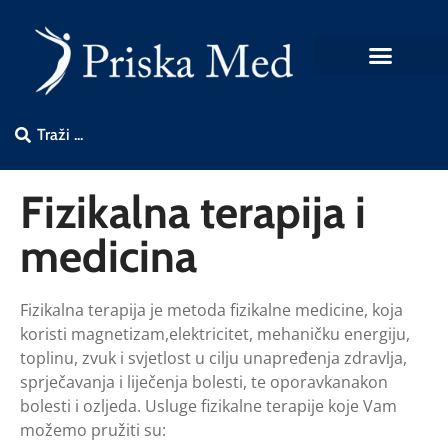
Fizikalna terapija i
medicina
Fizikalna terapija je metoda fizikalne medicine, koja
koristi magnetizam,elektricitet, mehaničku energiju,
toplinu, zvuk i svjetlost u cilju unapređenja zdravlja,
sprječavanja i liječenja bolesti, te oporavkanakon
bolesti i ozljeda. Usluge fizikalne terapije koje Vam
možemo pružiti su: